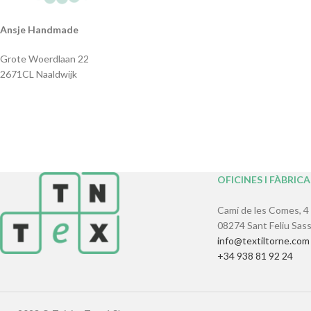
Ansje Handmade
Grote Woerdlaan 22
2671CL Naaldwijk
OFICINES I FÀBRICA
Camí de les Comes, 4
08274 Sant Feliu Sass
info@textiltorne.com
+34 938 81 92 24