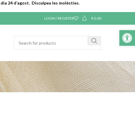
dia 24 d’agost. Disculpeu les molèsties.
0
LOGIN / REGISTER
€
0.00
Obre la b