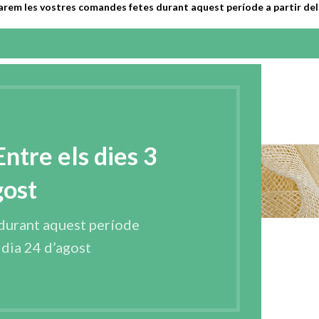
arem les vostres comandes fetes durant aquest període a partir del 
SA
PRODUCTES
CONTACTAR
CATALÀ
tre els dies 3
Mercaderies
gost
Home
Mercaderies
durant aquest període
l dia 24 d’agost
s següents merceries online: