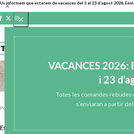
Us informem que estarem de vacances del 3 al 23 d’agost 2026. Envi
INICI
EMPRE
VACANCES 2026: En
i 23 d’a
Totes les comandes rebudes 
s’enviaran a partir de
Pots trobar els nostres productes per metres (venda al detall) a le
Espanya