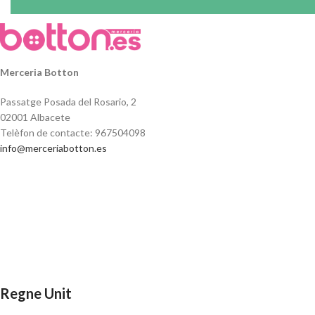
Merceria Botton
Passatge Posada del Rosario, 2
02001 Albacete
Telèfon de contacte: 967504098
info@merceriabotton.es
Regne Unit