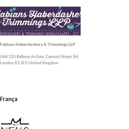
Fabians Haberdashery & Trimmings LLP
Unit 110 Railway Arches, Cannon Street Rd
London, E1 2LY, United Kingdom
França