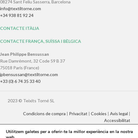
08274 Sant Feliu Sasserra, Barcelona
info@textiltorne.com
+34 938 81 92 24
CONTACTE ITÀLIA
CONTACTE FRANÇA, SUÏSSA I BÈLGICA
Jean Philippe Bensussan
Rue Damrémont, 32 Code 59 B 37
75018 Paris (France)
jpbensussan@textiltorne.com
+33 (0) 6 74 35 33 40
2023 © Teixits Torné SL
Condicions de compra
|
Privacitat
|
Cookies
|
Avís legal
|
Accessibilitat
Utilitzem galetes per a oferir-te la millor experiència en la nostra
web.
Català
English
Français
Italiano