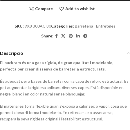
Compare
Add to wishlist
SKU:
9X8 300AC 80
Categories:
Barreteria
,
Entreteles
Share:
Descripció
El buckram és una gasa rígida, de gran qualitat i modelable,
perfecta per crear dissenys de barreteria estructurats.
És adequat per a bases de barrets i com a capa de reforç estructural. Es
pot augmentar la rigidesa aplicant diverses capes. Està disponible en
negre, blanc i en color natural sense blanquejar.
El material es torna flexible quan s’exposa a calor sec o vapor, cosa que
permet donar-li forma i modelar-lo. En refredar-se o assecar-se,
recupera la seva rigidesa original i l’estabilitat estructural.