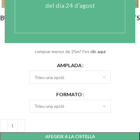
del dia 24 d’agost
BUCKRAM – GASA APRESTADA PER A BARRETS
EN CRU
€
106.00
–
€
238.50
IVA no incl.
comprar menys de 25m? Fes
clic aquí
AMPLADA
FORMATO
AFEGEIX A LA CISTELLA