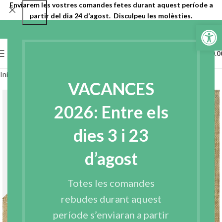
Enviarem les vostres comandes fetes durant aquest període a
partir del dia 24 d’agost. Disculpeu les molèsties.
Obre la b
0
MENU
€
0.0
Inici
Entreteles
Barreteria
VACANCES
2026: Entre els
dies 3 i 23
d’agost
Totes les comandes
rebudes durant aquest
període s’enviaran a partir
Click to enlarge