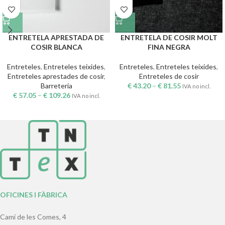
ENTRETELA APRESTADA DE
ENTRETELA DE COSIR MOLT
COSIR BLANCA
FINA NEGRA
Entreteles
,
Entreteles teixides
,
Entreteles
,
Entreteles teixides
,
Entreteles aprestades de cosir
,
Entreteles de cosir
Barreteria
€
43.20
–
€
81.55
IVA no incl.
€
57.05
–
€
109.26
IVA no incl.
OFICINES I FÀBRICA
Camí de les Comes, 4