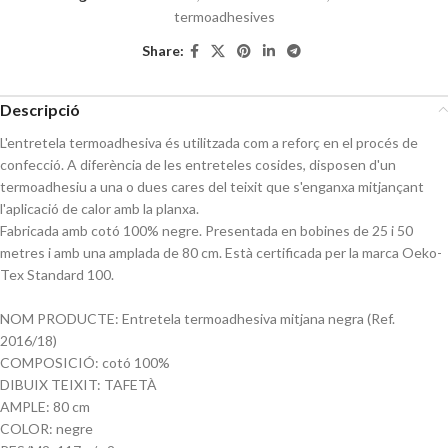
termoadhesives
Share:
Descripció
L'entretela termoadhesiva és utilitzada com a reforç en el procés de
confecció. A diferència de les entreteles cosides, disposen d'un
termoadhesiu a una o dues cares del teixit que s'enganxa mitjançant
l'aplicació de calor amb la planxa.
Fabricada amb cotó 100% negre. Presentada en bobines de 25 i 50
metres i amb una amplada de 80 cm. Està certificada per la marca Oeko-
Tex Standard 100.
NOM PRODUCTE: Entretela termoadhesiva mitjana negra (Ref.
2016/18)
COMPOSICIÓ: cotó 100%
DIBUIX TEIXIT: TAFETÀ
AMPLE: 80 cm
COLOR: negre