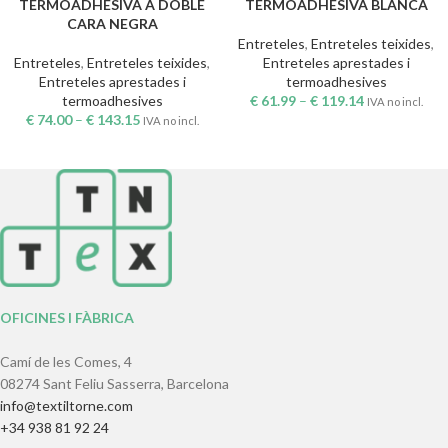
TERMOADHESIVA A DOBLE
TERMOADHESIVA BLANCA
CARA NEGRA
Entreteles
,
Entreteles teixides
,
Entreteles
,
Entreteles teixides
,
Entreteles aprestades i
Entreteles aprestades i
termoadhesives
termoadhesives
€
61.99
–
€
119.14
IVA no incl.
€
74.00
–
€
143.15
IVA no incl.
OFICINES I FÀBRICA
Camí de les Comes, 4
08274 Sant Feliu Sasserra, Barcelona
info@textiltorne.com
+34 938 81 92 24