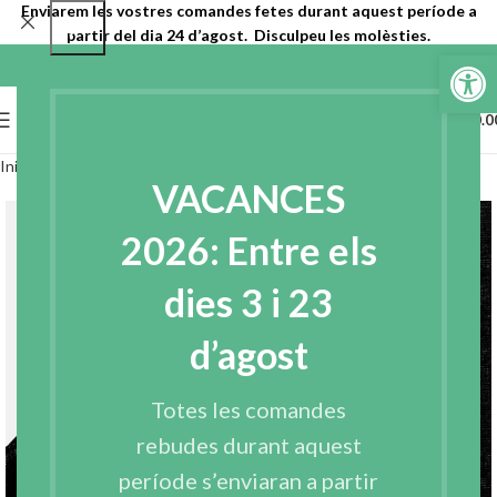
Enviarem les vostres comandes fetes durant aquest període a
partir del dia 24 d’agost. Disculpeu les molèsties.
Obre la b
0
MENU
€
0.0
Inici
Entreteles
Entreteles teixides
VACANCES
2026: Entre els
dies 3 i 23
d’agost
Totes les comandes
rebudes durant aquest
període s’enviaran a partir
Click to enlarge