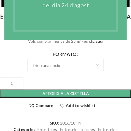
del dia 24 d’agost
ENTRETELA TERMOADHESIVA MITJANA NEGRA
€
60.52
–
€
116.20
IVA no incl.
Vols comprar menys de 25m? Fes
clic aquí
FORMATO
AFEGEIX A LA CISTELLA
Compare
Add to wishlist
SKU:
2016/18TN
Categories:
Entreteles
,
Entreteles teixides
,
Entreteles