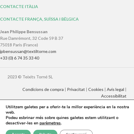
CONTACTE ITÀLIA
CONTACTE FRANÇA, SUÏSSA I BÈLGICA
Jean Philippe Bensussan
Rue Damrémont, 32 Code 59 B 37
75018 Paris (France)
jpbensussan@textiltorne.com
+33 (0) 6 74 35 33 40
2023 © Teixits Torné SL
Condicions de compra
|
Privacitat
|
Cookies
|
Avís legal
|
Accessibilitat
Utilitzem galetes per a oferir-te la millor experiència en la nostra
web.
Català
English
Français
Italiano
Podeu esbrinar més sobre quines galetes estem utilitzant o
Español
desactivar-les en
parèmetres
.
0