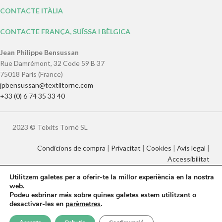
CONTACTE ITÀLIA
CONTACTE FRANÇA, SUÏSSA I BÈLGICA
Jean Philippe Bensussan
Rue Damrémont, 32 Code 59 B 37
75018 Paris (France)
jpbensussan@textiltorne.com
+33 (0) 6 74 35 33 40
2023 © Teixits Torné SL
Condicions de compra
|
Privacitat
|
Cookies
|
Avís legal
|
Accessibilitat
Utilitzem galetes per a oferir-te la millor experiència en la nostra
web.
Català
English
Français
Italiano
Podeu esbrinar més sobre quines galetes estem utilitzant o
Español
desactivar-les en
parèmetres
.
0