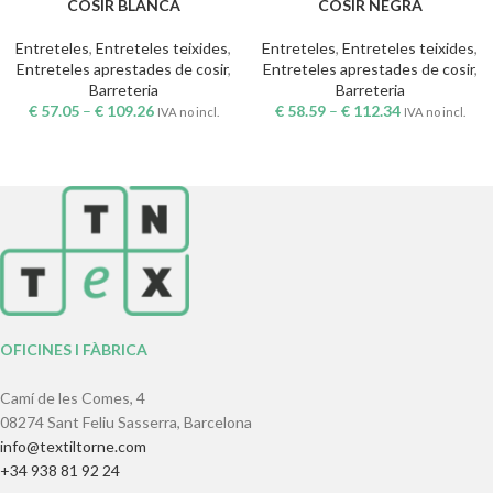
COSIR BLANCA
COSIR NEGRA
Entreteles
,
Entreteles teixides
,
Entreteles
,
Entreteles teixides
,
Entreteles aprestades de cosir
,
Entreteles aprestades de cosir
,
Barreteria
Barreteria
€
57.05
–
€
109.26
€
58.59
–
€
112.34
IVA no incl.
IVA no incl.
OFICINES I FÀBRICA
Camí de les Comes, 4
08274 Sant Feliu Sasserra, Barcelona
info@textiltorne.com
+34 938 81 92 24