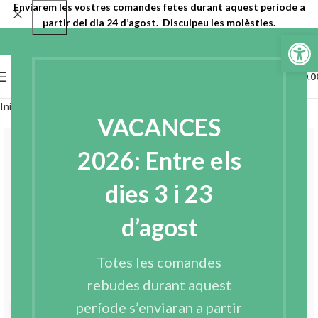
Enviarem les vostres comandes fetes durant aquest període a
partir del dia 24 d’agost. Disculpeu les molèsties.
Obre la b
0
MENU
€
0.0
Inici
Entreteles
Entreteles teixides
VACANCES
2026: Entre els
dies 3 i 23
d’agost
Totes les comandes
rebudes durant aquest
període s’enviaran a partir
Click to enlarge