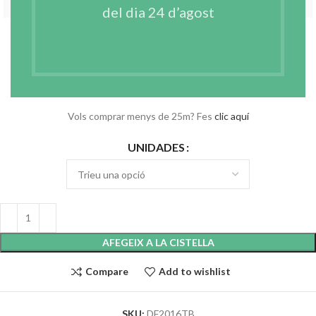
del dia 24 d’agost
ROTLLO 1 CM ENTRETELA TERMOADHESIVA
FINA BLANCA
€
5.92
–
€
27.83
IVA no incl.
Vols comprar menys de 25m? Fes
clic aquí
UNIDADES
AFEGEIX A LA CISTELLA
Compare
Add to wishlist
SKU:
DF2016TB