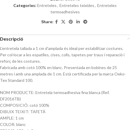
Categories:
Entreteles
,
Entreteles teixides
,
Entreteles
termoadhesives
Share:
Descripció
L'entretela tallada a 1 cm d'amplada és ideal per estabilitzar costures.
Per col·locar a les espatlles, cises, colls, tapetes per traus i reparació i
reforç de les costures.
Fabricada amb cotó 100% en blanc. Presentada en bobines de 25
metres i amb una amplada de 1 cm. Està certificada per la marca Oeko-
Tex Standard 100.
NOM PRODUCTE: Entretela termoadhesiva fina blanca (Ref.
DF2016TB)
COMPOSICIÓ: cotó 100%
DIBUIX TEIXIT: TAFETÀ
AMPLE: 1 cm
COLOR: blanc