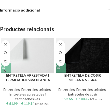
Informació addicional
Productes relacionats
ENTRETELA APRESTADA I
ENTRETELA DE COSIR
TERMOADHESIVA BLANCA
MITJANA NEGRA
Entreteles
,
Entreteles teixides
,
Entreteles
,
Entreteles teixides
,
Entreteles aprestades i
Entreteles de cosir
termoadhesives
€
52.66
–
€
100.49
IVA no incl.
€
61.99
–
€
119.14
IVA no incl.