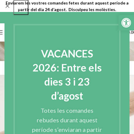
Enviarem les vostres comandes fetes durant aquest període a
partir del dia 24 d’agost. Disculpeu les molèsties.
Obre la b
0
MENU
€
0.0
Furniture
VACANCES
Home
Furniture
2026: Entre els
ALL
ACCESSORIES
DECOR
FURNITURE
KITCHEN
LIGHTING
dies 3 i 23
d’agost
Totes les comandes
rebudes durant aquest
període s’enviaran a partir