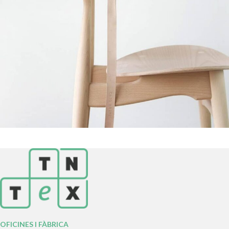
A lacus bibendum pulvinar
Furniture
OFICINES I FÀBRICA