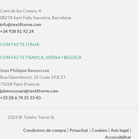
Camí de les Comes, 4
08274 Sant Feliu Sasserra, Barcelona
info@textiltorne.com
+34 938 81 92 24
CONTACTE ITÀLIA
CONTACTE FRANÇA, SUÏSSA I BÈLGICA
Jean Philippe Bensussan
Rue Damrémont, 32 Code 59 B 37
75018 Paris (France)
jpbensussan@textiltorne.com
+33 (0) 6 74 35 33 40
2023 © Teixits Torné SL
Condicions de compra
|
Privacitat
|
Cookies
|
Avís legal
|
Accessibilitat