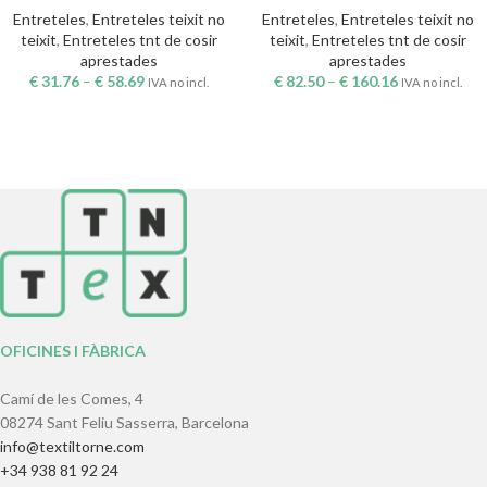
Entreteles
,
Entreteles teixit no
Entreteles
,
Entreteles teixit no
teixit
,
Entreteles tnt de cosir
teixit
,
Entreteles tnt de cosir
aprestades
aprestades
€
31.76
–
€
58.69
€
82.50
–
€
160.16
IVA no incl.
IVA no incl.
OFICINES I FÀBRICA
Camí de les Comes, 4
08274 Sant Feliu Sasserra, Barcelona
info@textiltorne.com
+34 938 81 92 24