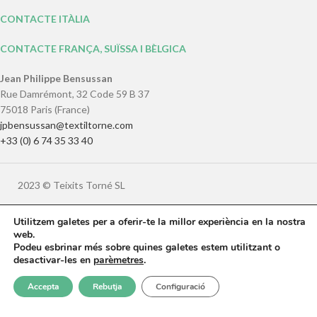
CONTACTE ITÀLIA
CONTACTE FRANÇA, SUÏSSA I BÈLGICA
Jean Philippe Bensussan
Rue Damrémont, 32 Code 59 B 37
75018 Paris (France)
jpbensussan@textiltorne.com
+33 (0) 6 74 35 33 40
2023 © Teixits Torné SL
Condicions de compra
|
Privacitat
|
Cookies
|
Avís legal
|
Utilitzem galetes per a oferir-te la millor experiència en la nostra
Accessibilitat
web.
Podeu esbrinar més sobre quines galetes estem utilitzant o
desactivar-les en
parèmetres
.
Català
English
Français
Italiano
0
Accepta
Rebutja
Configuració
Español
Shop
Filters
Wishlist
Cart
My account