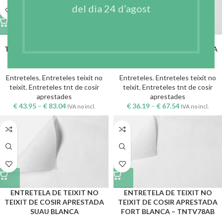
del dia 24 d’agost
ENTRETELA DE TEIXIT NO
ENTRETELA DE TEIXIT NO
TEIXIT DE COSIR APRESTADA
TEIXIT DE COSIR APRESTADA
FORTA BLANCA
MITJA BLANCA
Entreteles
,
Entreteles teixit no
Entreteles
,
Entreteles teixit no
teixit
,
Entreteles tnt de cosir
teixit
,
Entreteles tnt de cosir
aprestades
aprestades
€
43.95
–
€
83.04
€
36.19
–
€
67.54
IVA no incl.
IVA no incl.
ENTRETELA DE TEIXIT NO
ENTRETELA DE TEIXIT NO
TEIXIT DE COSIR APRESTADA
TEIXIT DE COSIR APRESTADA
SUAU BLANCA
FORT BLANCA – TNTV78AB