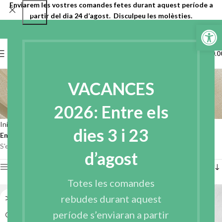
Enviarem les vostres comandes fetes durant aquest període a
partir del dia 24 d’agost. Disculpeu les molèsties.
Obre la b
0
MENU
€
0.0
Entreteles tnt de cosir
VACANCES
aprestades
2026: Entre els
Categories
Inici
Entreteles
Entreteles teixit no teixit
dies 3 i 23
Entreteles tnt de cosir aprestades
S'estan mostrant 4 resultats
d’agost
Show sidebar
Totes les comandes
rebudes durant aquest
període s’enviaran a partir