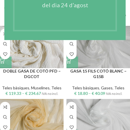
COTLINPLAIN-125
del dia 24 d’agost
Teles bàsiques
,
Cotó - lli
,
Teles
€
71.84
–
€
139.68
Teles bàsiques
,
Cotó - lli
,
Teles
IVA no incl.
€
128.95
–
€
253.90
IVA no incl.
DOBLE GASA DE COTÓ PFD –
GASA 15 FILS COTÓ BLANC –
DGCOT
G15B
Teles bàsiques
,
Muselines
,
Teles
Teles bàsiques
,
Gases
,
Teles
€
119.33
–
€
234.67
€
18.80
–
€
40.09
IVA no incl.
IVA no incl.