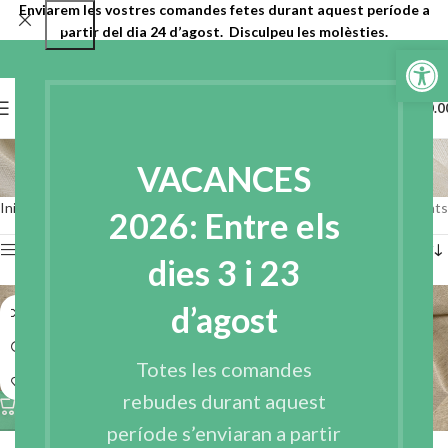
Enviarem les vostres comandes fetes durant aquest període a
partir del dia 24 d’agost. Disculpeu les molèsties.
Obre la b
0
MENU
€
0.0
Teles bàsiques
VACANCES
Categories
Inici
Teles
Teles bàsiques
Pàgina 2
Mostra 13–20 de 20 resultats
2026: Entre els
Show sidebar
dies 3 i 23
d’agost
Totes les comandes
rebudes durant aquest
període s’enviaran a partir
COTÓ LLI CRU – COTLIN
COTÓ LLI CRU PFD –