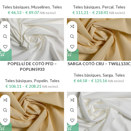
Teles bàsiques
,
Muselines
,
Teles
Teles bàsiques
,
Percal
,
Teles
€
46.53
–
€
89.07
€
111.21
–
€
218.41
IVA no incl.
IVA no incl.
POPEL·LÍ DE COTÓ PFD –
SARGA COTÓ CRU – TWILL133C
POPLIN5933
Teles bàsiques
,
Sarga
,
Teles
Teles bàsiques
,
Popelin
,
Teles
€
64.58
–
€
125.16
IVA no incl.
€
106.11
–
€
208.21
IVA no incl.