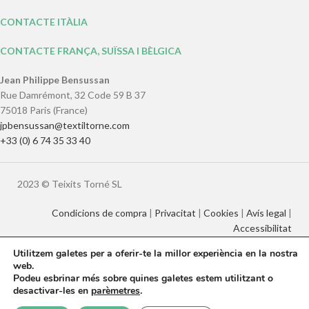
CONTACTE ITÀLIA
CONTACTE FRANÇA, SUÏSSA I BÈLGICA
Jean Philippe Bensussan
Rue Damrémont, 32 Code 59 B 37
75018 Paris (France)
jpbensussan@textiltorne.com
+33 (0) 6 74 35 33 40
2023 © Teixits Torné SL
Condicions de compra
|
Privacitat
|
Cookies
|
Avís legal
|
Accessibilitat
Utilitzem galetes per a oferir-te la millor experiència en la nostra
web.
Català
English
Français
Italiano
Podeu esbrinar més sobre quines galetes estem utilitzant o
Español
desactivar-les en
parèmetres
.