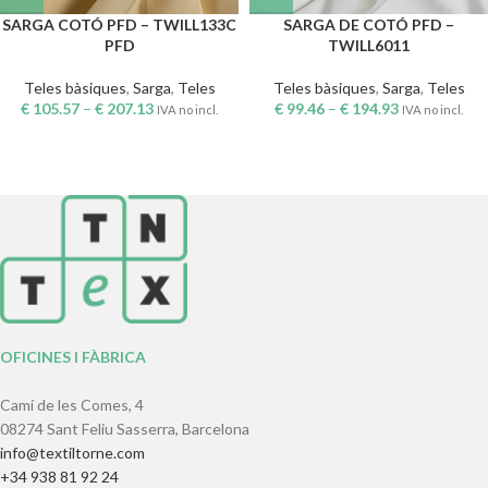
SARGA COTÓ PFD – TWILL133C
SARGA DE COTÓ PFD –
PFD
TWILL6011
Teles bàsiques
,
Sarga
,
Teles
Teles bàsiques
,
Sarga
,
Teles
€
105.57
–
€
207.13
€
99.46
–
€
194.93
IVA no incl.
IVA no incl.
OFICINES I FÀBRICA
Camí de les Comes, 4
08274 Sant Feliu Sasserra, Barcelona
info@textiltorne.com
+34 938 81 92 24