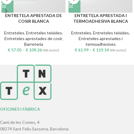
ENTRETELA APRESTADA DE
ENTRETELA APRESTADA I
COSIR BLANCA
TERMOADHESIVA BLANCA
Entreteles
,
Entreteles teixides
,
Entreteles
,
Entreteles teixides
,
Entreteles aprestades de cosir
,
Entreteles aprestades i
Barreteria
termoadhesives
€
57.05
–
€
109.26
€
61.99
–
€
119.14
IVA no incl.
IVA no incl.
OFICINES I FÀBRICA
Camí de les Comes, 4
08274 Sant Feliu Sasserra, Barcelona