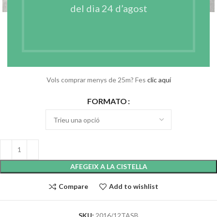
del dia 24 d’agost
ENTRETELA APRESTADA SUAU I
TERMOADHESIVA BLANCA
€
135.28
–
€
265.72
IVA no incl.
Vols comprar menys de 25m? Fes
clic aquí
FORMATO
AFEGEIX A LA CISTELLA
Compare
Add to wishlist
SKU:
2016/12TASB