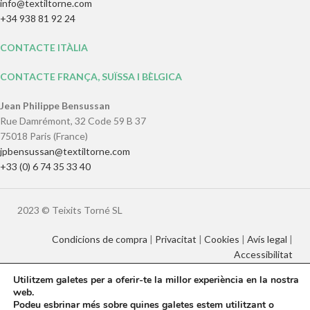
info@textiltorne.com
+34 938 81 92 24
CONTACTE ITÀLIA
CONTACTE FRANÇA, SUÏSSA I BÈLGICA
Jean Philippe Bensussan
Rue Damrémont, 32 Code 59 B 37
75018 Paris (France)
jpbensussan@textiltorne.com
+33 (0) 6 74 35 33 40
2023 © Teixits Torné SL
Condicions de compra
|
Privacitat
|
Cookies
|
Avís legal
|
Accessibilitat
Utilitzem galetes per a oferir-te la millor experiència en la nostra
web.
Català
English
Français
Italiano
Podeu esbrinar més sobre quines galetes estem utilitzant o