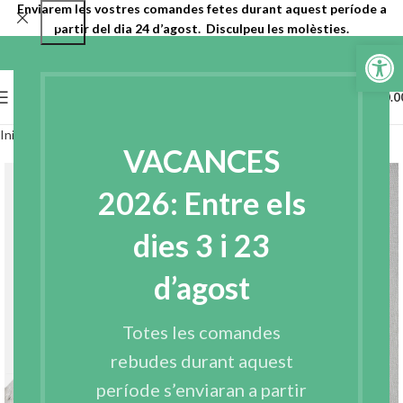
Enviarem les vostres comandes fetes durant aquest període a
partir del dia 24 d’agost. Disculpeu les molèsties.
Obre la b
0
MENU
€
0.0
Inici
Entreteles
Entreteles teixides
VACANCES
2026: Entre els
dies 3 i 23
d’agost
Totes les comandes
rebudes durant aquest
període s’enviaran a partir
Click to enlarge