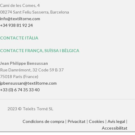
Camí de les Comes, 4
08274 Sant Feliu Sasserra, Barcelona
info@textiltorne.com
+34 938 81 92 24
CONTACTE ITÀLIA
CONTACTE FRANÇA, SUÏSSA I BÈLGICA
Jean Philippe Bensussan
Rue Damrémont, 32 Code 59 B 37
75018 Paris (France)
jpbensussan@textiltorne.com
+33 (0) 6 74 35 33 40
2023 © Teixits Torné SL
Condicions de compra
|
Privacitat
|
Cookies
|
Avís legal
|
Accessibilitat