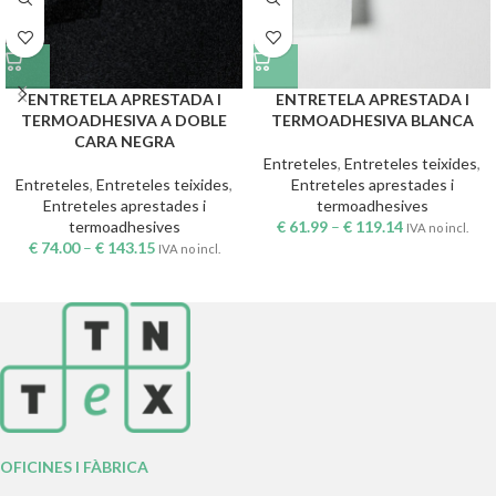
ENTRETELA APRESTADA I
ENTRETELA APRESTADA I
TERMOADHESIVA A DOBLE
TERMOADHESIVA BLANCA
CARA NEGRA
Entreteles
,
Entreteles teixides
,
Entreteles
,
Entreteles teixides
,
Entreteles aprestades i
Entreteles aprestades i
termoadhesives
termoadhesives
€
61.99
–
€
119.14
IVA no incl.
€
74.00
–
€
143.15
IVA no incl.
OFICINES I FÀBRICA