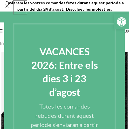
Enviarem les vostres comandes fetes durant aquest període a
partir del dia 24 d’agost. Disculpeu les molèsties.
Obre la b
0
MENU
€
0.0
Inici
Entreteles
Entreteles reciclades
VACANCES
2026: Entre els
dies 3 i 23
d’agost
Totes les comandes
rebudes durant aquest
període s’enviaran a partir
Click to enlarge