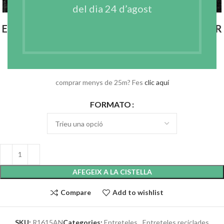
del dia 24 d’agost
ENTRETELA RECICLADA APRESTADA DE COSIR
NEGRA – R1615AN
€
97.13
IVA no incl.
comprar menys de 25m? Fes
clic aquí
FORMATO
AFEGEIX A LA CISTELLA
Compare
Add to wishlist
SKU:
R1615AN
Categories:
Entreteles
,
Entreteles reciclades