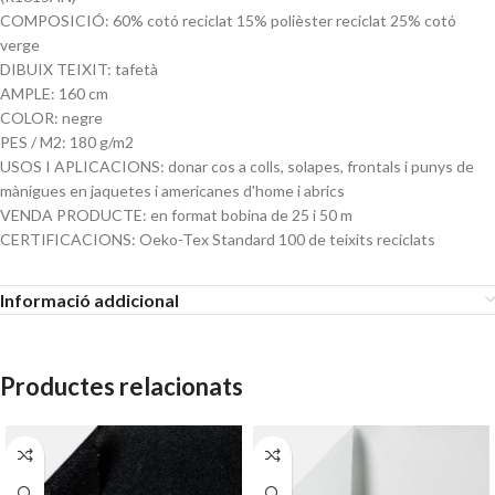
COMPOSICIÓ: 60% cotó reciclat 15% polièster reciclat 25% cotó
verge
DIBUIX TEIXIT: tafetà
AMPLE: 160 cm
COLOR: negre
PES / M2: 180 g/m2
USOS I APLICACIONS: donar cos a colls, solapes, frontals i punys de
mànigues en jaquetes i americanes d'home i abrics
VENDA PRODUCTE: en format bobina de 25 i 50 m
CERTIFICACIONS: Oeko-Tex Standard 100 de teixits reciclats
Informació addicional
Productes relacionats