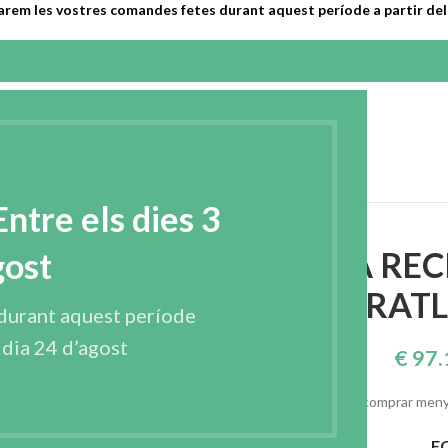
arem les vostres comandes fetes durant aquest període a partir del 
SA
PRODUCTES
CONTACTAR
CATALÀ
tre els dies 3
TADA DE COSIR RATLLADA – R1615ABN
ENTRETELA REC
gost
DE COSIR RAT
durant aquest període
l dia 24 d’agost
€
97.
comprar meny
F