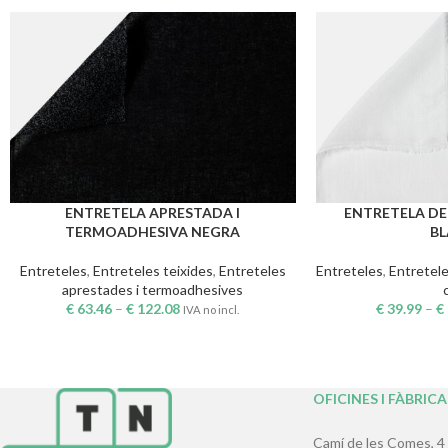
ENTRETELA APRESTADA I
ENTRETELA DE
SELECCIONA OPCIONS
SELECCIONA OPCIO
TERMOADHESIVA NEGRA
B
Entreteles
,
Entreteles teixides
,
Entreteles
Entreteles
,
Entretele
aprestades i termoadhesives
€
63.46
–
€
122.08
€
39.99
–
€
IVA no incl.
OFICINES I FÀBRICA
Camí de les Comes, 4