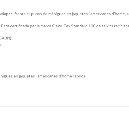
, solapes, frontals i punys de mànigues en jaquetes i americanes d'home, a
stà certificada per la marca Oeko-Tex Standard 100 de teixits reciclats
15ABN)
e
nigues en jaquetes i americanes d'home i abrics