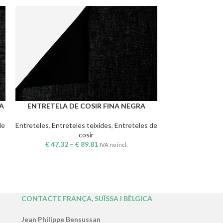
A
ENTRETELA DE COSIR FINA NEGRA
ENTRETELA
SELECCIONA OPCIONS
SELECCIONA OP
de
Entreteles
,
Entreteles teixides
,
Entreteles de
cosir
Entreteles
,
Entret
€
47.32
–
€
89.81
IVA no incl.
€
57.86
CONTACTE FRANÇA, SUÏSSA I BÈLGICA
Jean Philippe Bensussan