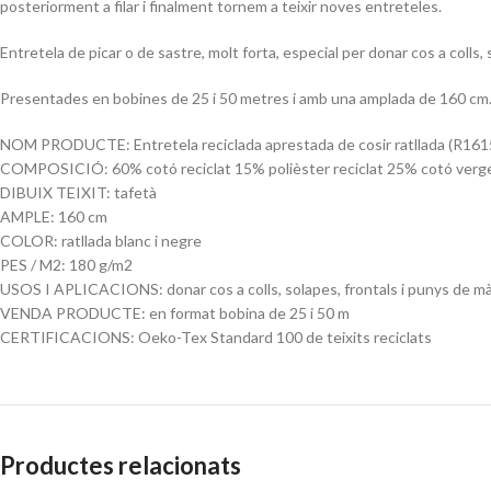
posteriorment a filar i finalment tornem a teixir noves entreteles.
Entretela de picar o de sastre, molt forta, especial per donar cos a colls
Presentades en bobines de 25 i 50 metres i amb una amplada de 160 cm. E
NOM PRODUCTE: Entretela reciclada aprestada de cosir ratllada (R16
COMPOSICIÓ: 60% cotó reciclat 15% polièster reciclat 25% cotó verg
DIBUIX TEIXIT: tafetà
AMPLE: 160 cm
COLOR: ratllada blanc i negre
PES / M2: 180 g/m2
USOS I APLICACIONS: donar cos a colls, solapes, frontals i punys de mà
VENDA PRODUCTE: en format bobina de 25 i 50 m
CERTIFICACIONS: Oeko-Tex Standard 100 de teixits reciclats
Productes relacionats