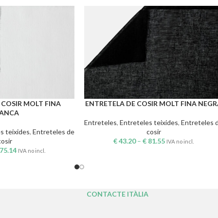
 COSIR MOLT FINA
ENTRETELA DE COSIR MOLT FINA NEGR
NS
SELECCIONA OPCIONS
LANCA
Entreteles
,
Entreteles teixides
,
Entreteles 
s teixides
,
Entreteles de
cosir
cosir
€
43.20
–
€
81.55
IVA no incl.
75.14
IVA no incl.
CONTACTE ITÀLIA