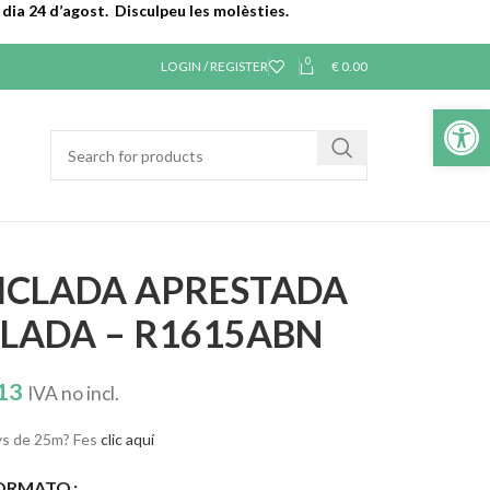
dia 24 d’agost. Disculpeu les molèsties.
0
LOGIN / REGISTER
€
0.00
Obre la b
ICLADA APRESTADA
LLADA – R1615ABN
13
IVA no incl.
s de 25m? Fes
clic aquí
ORMATO