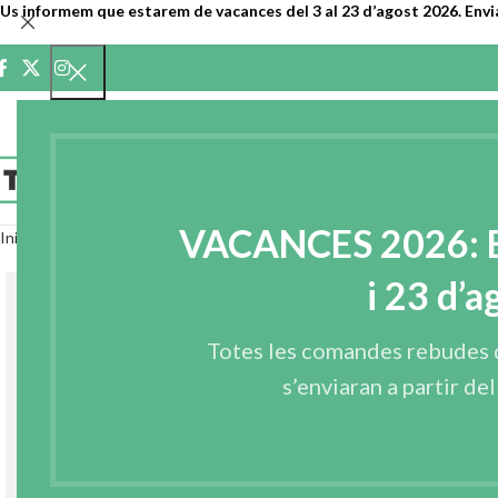
Us informem que estarem de vacances del 3 al 23 d’agost 2026. Envi
INICI
EMPRE
VACANCES 2026: En
Inici
Entreteles
Entreteles reciclades
ENTRETELA RECICLADA APRES
i 23 d’a
Totes les comandes rebudes 
s’enviaran a partir de