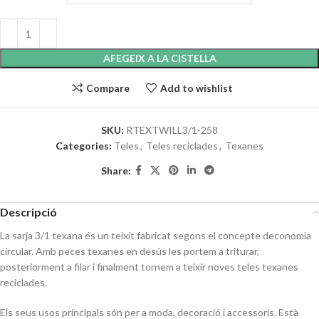
AFEGEIX A LA CISTELLA
Compare
Add to wishlist
SKU:
RTEXTWILL3/1-258
Categories:
Teles
,
Teles reciclades
,
Texanes
Share:
Descripció
La sarja 3/1 texana és un teixit fabricat segons el concepte deconomia
circular. Amb peces texanes en desús les portem a triturar,
posteriorment a filar i finalment tornem a teixir noves teles texanes
reciclades.
Els seus usos principals són per a moda, decoració i accessoris. Està