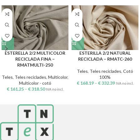
ESTERELLA 2/2 MULTICOLOR
ESTERILLA 2/2 NATURAL
RECICLADA FINA –
RECICLADA – RMATC-260
RMATMULTI-250
Teles
,
Teles reciclades
,
Cotó
Teles
,
Teles reciclades
,
Multicolor
,
100%
Multicolor - cotó
€
168.19
–
€
332.39
IVA no incl.
€
161.25
–
€
318.50
IVA no incl.