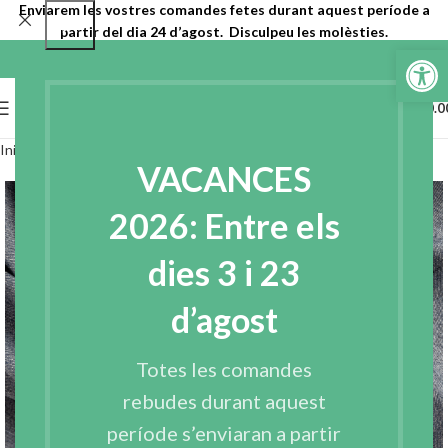
Enviarem les vostres comandes fetes durant aquest període a
partir del dia 24 d’agost. Disculpeu les molèsties.
Obre la b
0
MENU
€
0.0
Inici
Teles
Teles reciclades
Texanes
VACANCES
2026: Entre els
dies 3 i 23
d’agost
Totes les comandes
rebudes durant aquest
període s’enviaran a partir
Click to enlarge