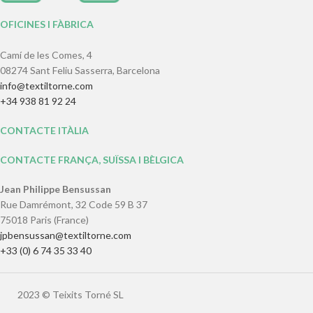
OFICINES I FÀBRICA
Camí de les Comes, 4
08274 Sant Feliu Sasserra, Barcelona
info@textiltorne.com
+34 938 81 92 24
CONTACTE ITÀLIA
CONTACTE FRANÇA, SUÏSSA I BÈLGICA
Jean Philippe Bensussan
Rue Damrémont, 32 Code 59 B 37
75018 Paris (France)
jpbensussan@textiltorne.com
+33 (0) 6 74 35 33 40
2023 © Teixits Torné SL