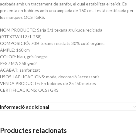
acabada amb un tractament de sanfor, el qual estabilitza el teixit. Es
presenta en bobines amb una amplada de 160 cm. I està certificada per
les marques OCS i GRS.
NOM PRODUCTE: Sarja 3/1 texana gruixuda reciclada
(RTEXTWILL3/1-258)
COMPOSICIÓ: 70% texans reciclats 30% cotó orgànic
AMPLE: 160 cm
COLOR: blau, gris i negre
PES / M2: 258 g/m2
ACABAT: sanforitzat
USOS I APLICACIONS: moda, decoració i accessoris
VENDA PRODUCTE: En bobines de 25 i 50 metres
CERTIFICACIONS: OCS i GRS
Informació addicional
Productes relacionats